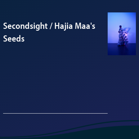
Secondsight / Hajia Maa's
Entry
000
Seeds
By: Hajia
Maa
View
Seed