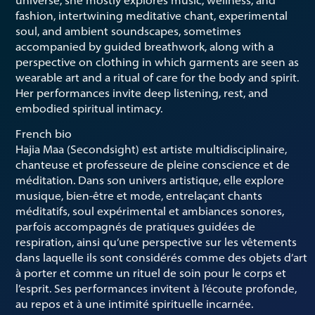
universe, she mostly explores music, wellness, and
fashion, intertwining meditative chant, experimental
soul, and ambient soundscapes, sometimes
accompanied by guided breathwork, along with a
perspective on clothing in which garments are seen as
wearable art and a ritual of care for the body and spirit.
Her performances invite deep listening, rest, and
embodied spiritual intimacy.
French bio
Hajia Maa (Secondsight) est artiste multidisciplinaire,
chanteuse et professeure de pleine conscience et de
méditation. Dans son univers artistique, elle explore
musique, bien-être et mode, entrelaçant chants
méditatifs, soul expérimental et ambiances sonores,
parfois accompagnés de pratiques guidées de
respiration, ainsi qu’une perspective sur les vêtements
dans laquelle ils sont considérés comme des objets d’art
à porter et comme un rituel de soin pour le corps et
l’esprit. Ses performances invitent à l’écoute profonde,
au repos et à une intimité spirituelle incarnée.